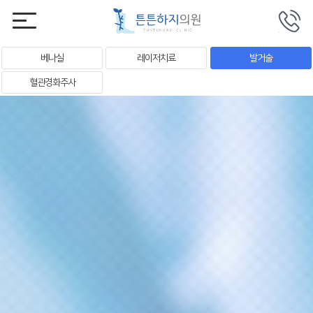
베나실
레이저치료
발거술
혈관경화주사