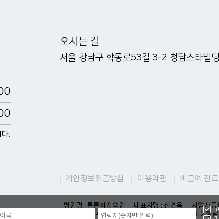
오시는 길
서울 강남구 학동로53길 3-2 청담스타빌딩
00
00
니다.
개인정보취급방침
이용약관
비급여 진료
병원명 : 튼튼하지의원
대표자명 : 신경욱
사업자등록번
고
TEL : 02-541-5506
서울 강남구 학동로53길 3-2 청
개