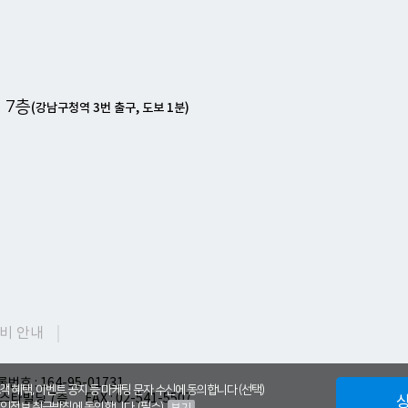
 7층
(강남구청역 3번 출구, 도보 1분)
비 안내
호 : 164-95-01731
객 혜택, 이벤트 공지 등 마케팅 문자 수신에 동의합니다 (선택)
담스타빌딩 7층
FAX : 02-541-5507
인정보 취급방침에 동의합니다. (필수)
보기