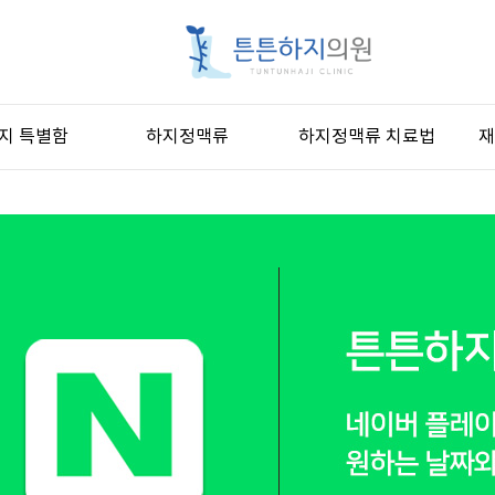
지 특별함
하지정맥류
하지정맥류 치료법
재
지 특별함
하지정맥류란
베나실
원인과증상
레이저치료
진단과예방
발거술
손등정맥류
혈관경화주사