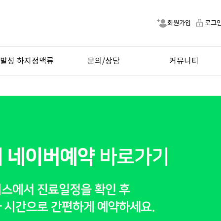
회원가입
로그
발성 하지정맥류
문의/상담
커뮤니티
재발 증상 및 치료
상담문의
공지사항
카카오톡 상담
자주묻는질문
네이버 예약
비급여항목
치료후기