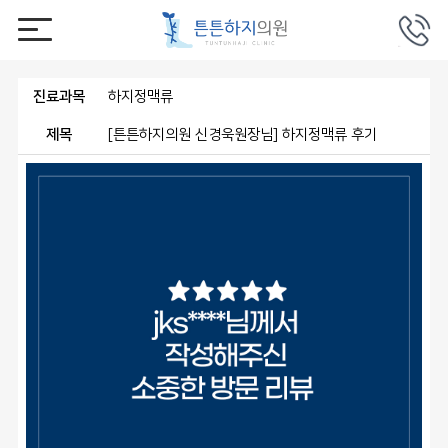
진료과목
하지정맥류
제목
[튼튼하지의원 신경욱원장님] 하지정맥류 후기